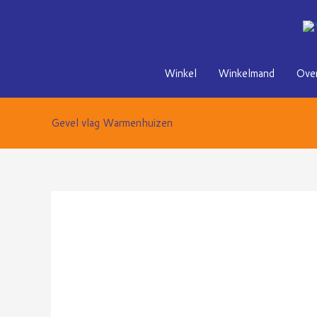
Ga
naar
de
inhoud
Winkel
Winkelmand
Over
Gevel vlag Warmenhuizen