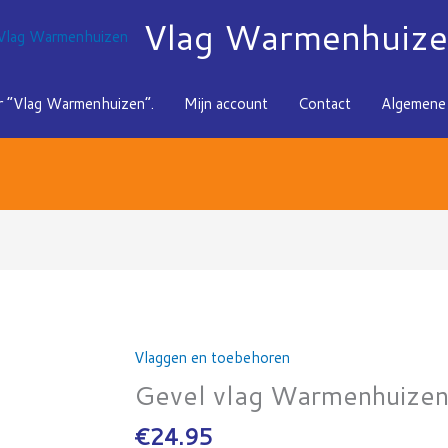
Vlag Warmenhuiz
 “Vlag Warmenhuizen”.
Mijn account
Contact
Algemene 
Vlaggen en toebehoren
Gevel
vlag
Gevel vlag Warmenhuize
Warmenhuizen
€
24.95
aantal