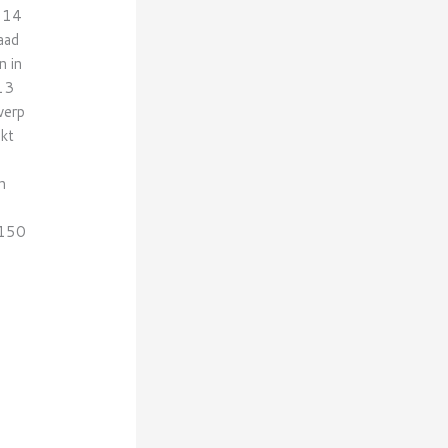
p 14
aad
n in
013
werp
ikt
n
 150