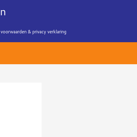
en
voorwaarden & privacy verklaring
n