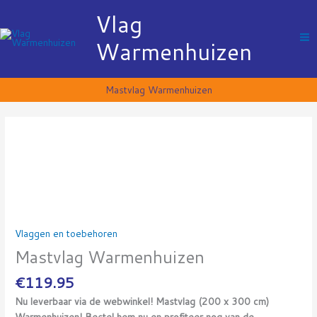
Ga
Vlag
naar
de
Warmenhuizen
inhoud
Mastvlag Warmenhuizen
Mastvlag
Warmenhuizen
aantal
Vlaggen en toebehoren
Mastvlag Warmenhuizen
€
119.95
Nu leverbaar via de webwinkel! Mastvlag (200 x 300 cm)
Warmenhuizen! Bestel hem nu en profiteer nog van de