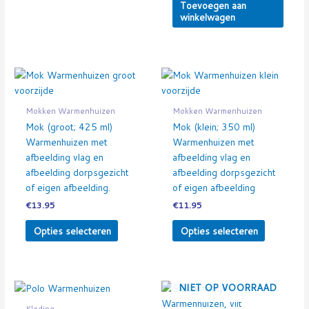
Toevoegen aan
winkelwagen
Dit
Dit
product
product
heeft
heeft
Mokken Warmenhuizen
Mokken Warmenhuizen
meerdere
meerdere
Mok (groot; 425 ml)
Mok (klein; 350 ml)
variaties.
variaties.
Warmenhuizen met
Warmenhuizen met
Deze
Deze
afbeelding vlag en
afbeelding vlag en
optie
optie
afbeelding dorpsgezicht
afbeelding dorpsgezicht
kan
kan
of eigen afbeelding.
of eigen afbeelding
gekozen
gekozen
€
13.95
€
11.95
worden
worden
op
op
Opties selecteren
Opties selecteren
de
de
productpagina
productpa
Prijsklasse:
NIET OP VOORRAAD
Dit
€24.95
product
tot
Kleding