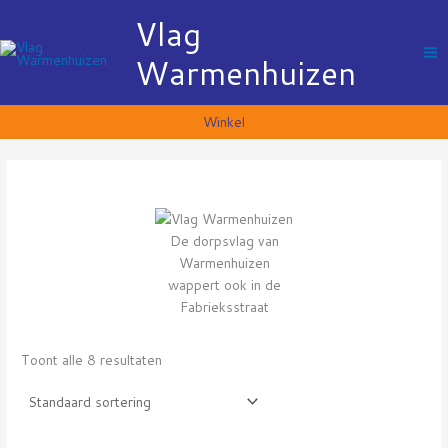
Ga
Vlag
naar
de
Warmenhuizen
inhoud
Winkel
De dorpsvlag van
Warmenhuizen
wappert ook in de
Fabrieksstraat
Toont alle 8 resultaten